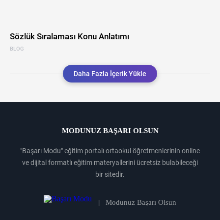
Sözlük Sıralaması Konu Anlatımı
BLOG
Daha Fazla İçerik Yükle
MODUNUZ BAŞARI OLSUN
"Başarı Modu" eğitim portalı ortaokul öğretmenlerinin online
ve dijital formatlı eğitim materyallerini ücretsiz bulabileceği
bir sitedir.
|
Modunuz Başarı Olsun