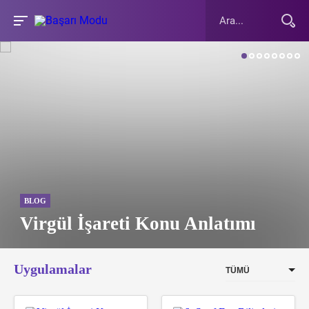
FEN BILIMLERI
6. Sınıf Fen B
i Konu Anlatımı
2. Yazılı Kağı
Uygulamalar